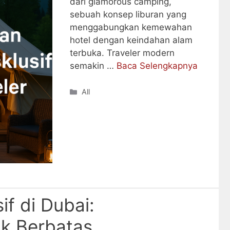
dari glamorous camping,
sebuah konsep liburan yang
menggabungkan kemewahan
hotel dengan keindahan alam
terbuka. Traveler modern
semakin …
Baca Selengkapnya
Categories
All
if di Dubai:
k Berbatas