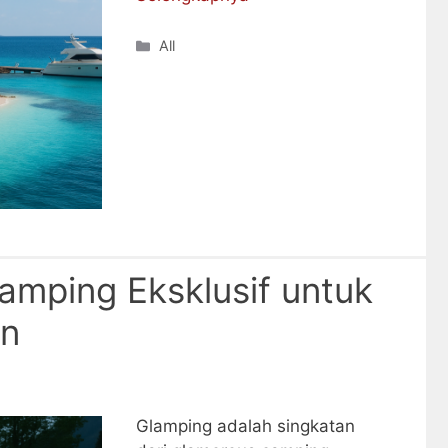
Categories
All
amping Eksklusif untuk
rn
Glamping adalah singkatan