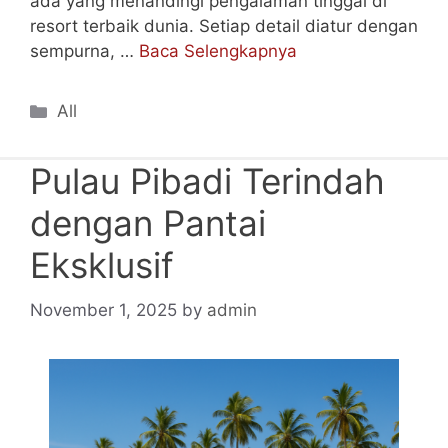
ada yang menandingi pengalaman tinggal di
resort terbaik dunia. Setiap detail diatur dengan
sempurna, …
Baca Selengkapnya
Categories
All
Pulau Pibadi Terindah
dengan Pantai
Eksklusif
November 1, 2025
by
admin