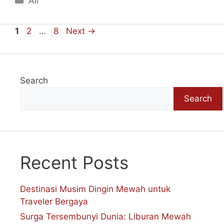
All
Page
Page
Page
1
2
…
8
Next
→
Search
Search
Recent Posts
Destinasi Musim Dingin Mewah untuk
Traveler Bergaya
Surga Tersembunyi Dunia: Liburan Mewah