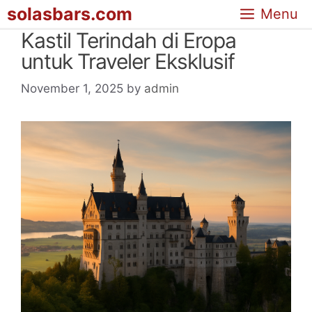
Skip
solasbars.com
Menu
to
Kastil Terindah di Eropa
content
untuk Traveler Eksklusif
November 1, 2025
by
admin