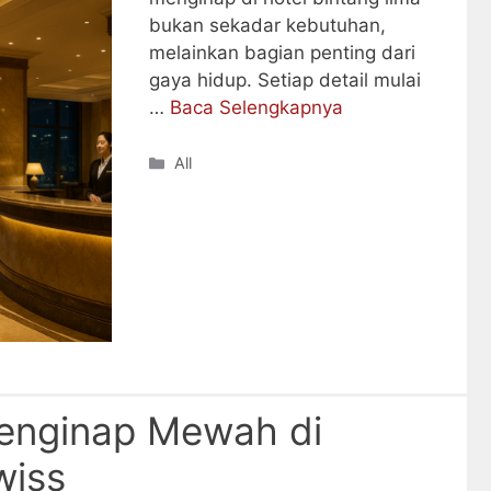
bukan sekadar kebutuhan,
melainkan bagian penting dari
gaya hidup. Setiap detail mulai
…
Baca Selengkapnya
Categories
All
enginap Mewah di
wiss